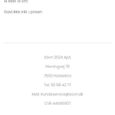
14 eller 19 cm
Gavl ikke inkl. i prisen
Sövn 2024 ApS
Herningvej 76
7500 Holstebro
Tel: 93 98 42 77
Mail: Kundeservice@sovn.dk
CVR 44566907