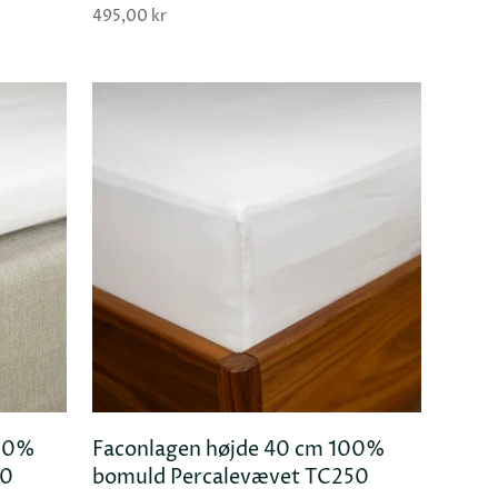
495,00 kr
100%
Faconlagen højde 40 cm 100%
 KURV
TILFØJ KURV
50
bomuld Percalevævet TC250