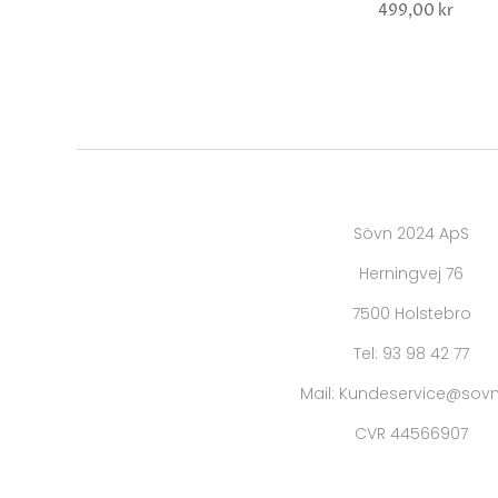
499,00 kr
Sövn 2024 ApS
Herningvej 76
7500 Holstebro
Tel: 93 98 42 77
Mail: Kundeservice@sovn
CVR 44566907