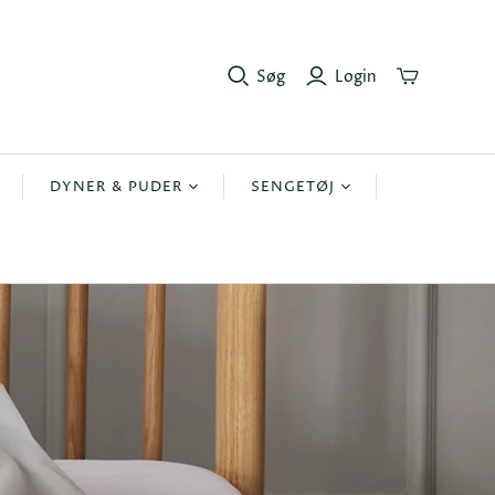
Søg
Login
DYNER & PUDER
SENGETØJ
r
Dyner
Lagner
Puder
Sengetøj 140x200cm
r
Sengetøj 140x220cm
Sengetøj 200x220
sengetøj 240x220