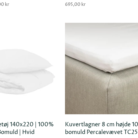
00 kr
695,00 kr
tøj 140x220 | 100%
Kuvertlagner 8 cm højde 
TILFØJ KURV
TILFØJ
omuld | Hvid
bomuld Percalevævet TC2