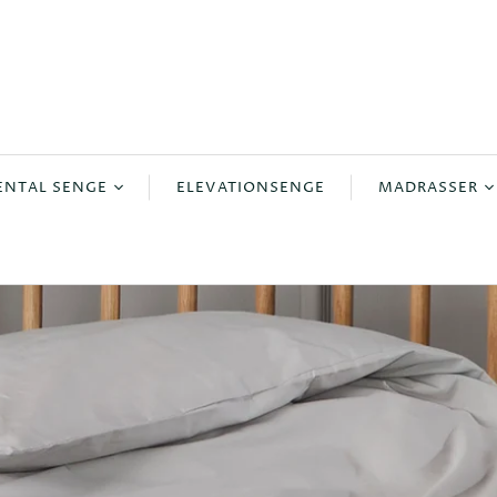
ENTAL SENGE
ELEVATIONSENGE
MADRASSER
ontinental
Boksmadrasse
ontinental
Madrasser
ntinental
Topmadrasse
ntinental
continental