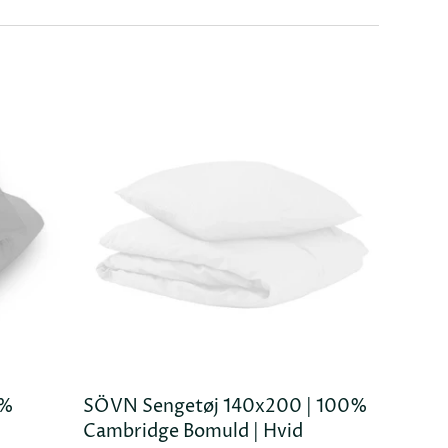
0%
SÖVN Sengetøj 140x200 | 100%
 KURV
TILFØJ KURV
Cambridge Bomuld | Hvid