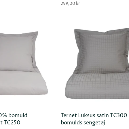
299,00 kr
00% bomuld
Ternet Luksus satin TC300
TILFØJ KURV
TILFØJ
et TC250
bomulds sengetøj