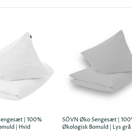
engesæt | 100%
SÖVN Øko Sengesæt | 10
TILFØJ KURV
TILFØJ
omuld | Hvid
Økologisk Bomuld | Lys grå