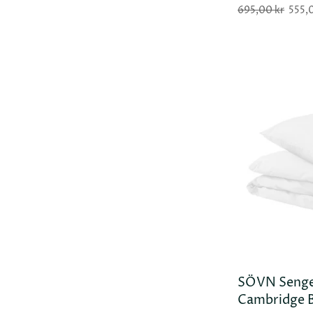
695,00 kr
555,
SÖVN Senge
Cambridge B