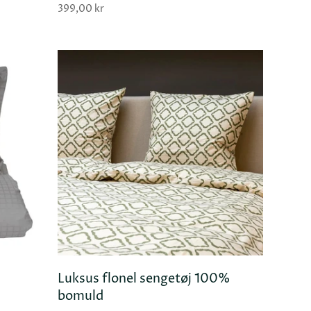
399,00 kr
Luksus flonel sengetøj 100%
 KURV
TILFØJ KURV
bomuld