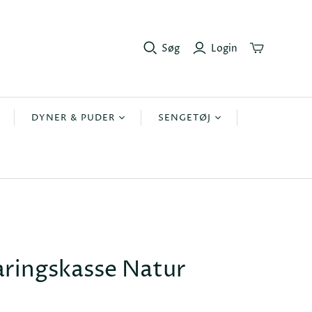
Søg
Login
DYNER & PUDER
SENGETØJ
r
Dyner
Lagner
Puder
Sengetøj 140x200cm
r
Sengetøj 140x220cm
Sengetøj 200x220
sengetøj 240x220
ringskasse Natur