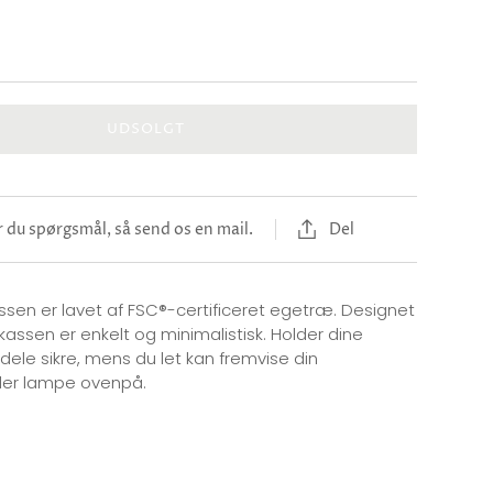
UDSOLGT
 du spørgsmål, så send os en mail.
Del
sen er lavet af FSC®-certificeret egetræ. Designet
assen er enkelt og minimalistisk. Holder dine
dele sikre, mens du let kan fremvise din
ller lampe ovenpå.