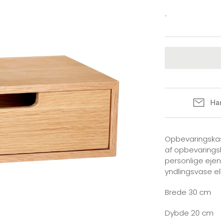
.
Har
Opbevaringskas
af opbevaringsk
personlige ejen
yndlingsvase e
Brede 30 cm
Dybde 20 cm