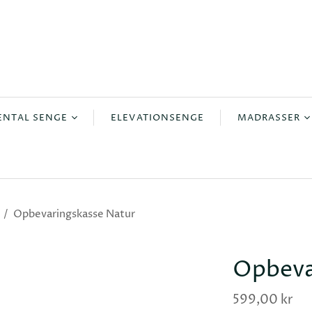
ENTAL SENGE
ELEVATIONSENGE
MADRASSER
ontinental
Boksmadrasse
ontinental
Madrasser
ntinental
Topmadrasse
/
Opbevaringskasse Natur
ntinental
continental
Opbeva
599,00 kr