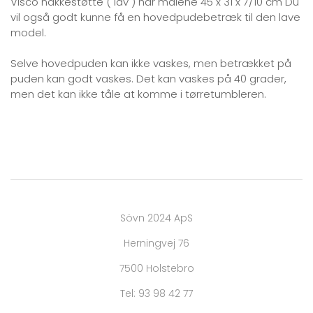
Visco nakkestøtte ( lav ) har målene 45 x 31 x 7/10 cm Du
vil også godt kunne få en hovedpudebetræk til den lave
model.
Selve hovedpuden kan ikke vaskes, men betrækket på
puden kan godt vaskes. Det kan vaskes på 40 grader,
men det kan ikke tåle at komme i tørretumbleren.
Sövn 2024 ApS
Herningvej 76
7500 Holstebro
Tel: 93 98 42 77